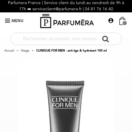
Parfumera France | Service client du lundi au vendredi de 9h à
17h ➡️
serviceclient@parfumera.fr |
04 81 76 16 40
MENU
0
Accueil
>
Visage
>
CLINIQUE FOR MEN - anti-âge & hydratant 100 ml