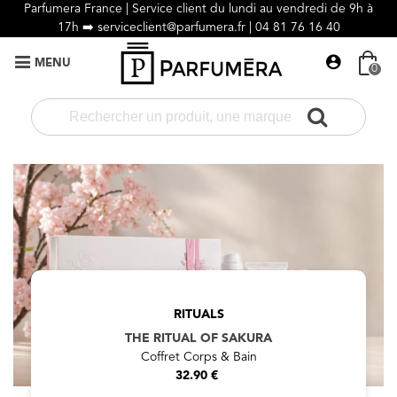
Parfumera France | Service client du lundi au vendredi de 9h à
17h ➡️
serviceclient@parfumera.fr |
04 81 76 16 40
MENU
0
RITUALS
THE RITUAL OF SAKURA
Coffret Corps & Bain
32.90 €