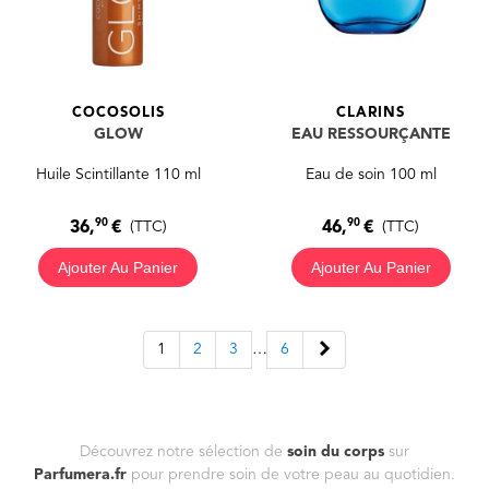
COCOSOLIS
CLARINS
GLOW
EAU RESSOURÇANTE
Huile Scintillante 110 ml
Eau de soin 100 ml
90
90
36,
€
46,
€
(TTC)
(TTC)
Ajouter Au Panier
Ajouter Au Panier
Suivant
1
2
3
…
6
Découvrez notre sélection de
soin du corps
sur
Parfumera.fr
pour prendre soin de votre peau au quotidien.