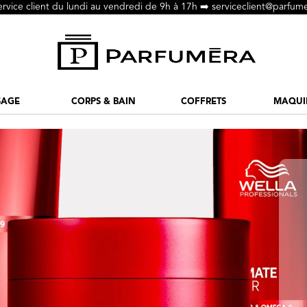
ervice client du lundi au vendredi de 9h à 17h ➡️
serviceclient@parfume
SAGE
CORPS & BAIN
COFFRETS
MAQUI