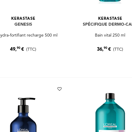
KERASTASE
KERASTASE
GENESIS
SPÉCIFIQUE DERMO-C
hydra-fortifiant recharge 500 ml
Bain vital 250 ml
90
90
49,
€
36,
€
(TTC)
(TTC)