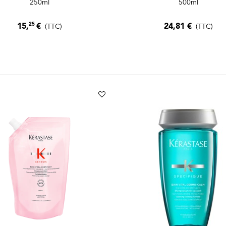
250ml
500ml
25
24,81 €
15,
€
(TTC)
(TTC)