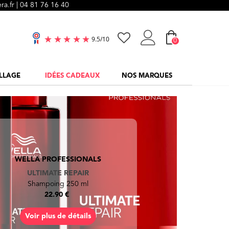
ra.fr |
04 81 76 16 40
0
9.5
/
10
LLAGE
IDÉES CADEAUX
NOS MARQUES
L'ORÉAL PROFESSIONNEL PARIS
KERATIN ALPHA SLEEK
Soin transformatif lissant - 200ml
29.90 €
Voir plus de détails