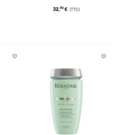
90
32,
€
(TTC)