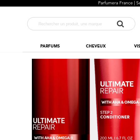
Parfumera France | S
PARFUMS
CHEVEUX
VI