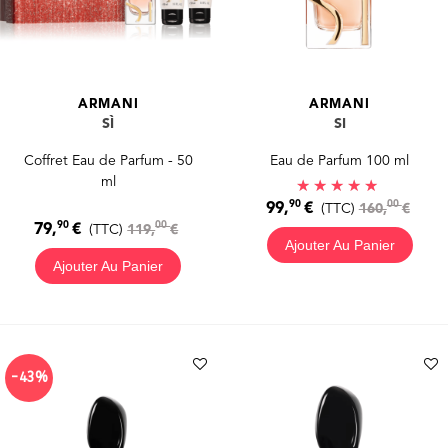
ARMANI
ARMANI
SÌ
SI
Coffret Eau de Parfum - 50
Eau de Parfum 100 ml
ml
90
00
99,
€
(TTC)
160,
€
90
00
79,
€
(TTC)
119,
€
Ajouter Au Panier
Ajouter Au Panier
-43%