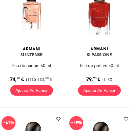
ARMANI
ARMANI
SI INTENSE
SI PASSIONE
Eau de parfum 50 ml
Eau de parfum 50 ml
90
90
00
74,
€
79,
€
(TTC)
132,
€
(TTC)
Ajouter Au Panier
Ajouter Au Panier
-41%
-38%