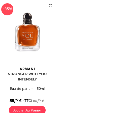
-35%
ARMANI
STRONGER WITH YOU
INTENSELY
Eau de parfum - 50ml
90
00
55,
€
(TTC)
86,
€
Ajouter Au Panier