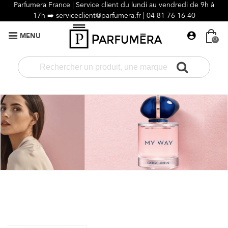
Parfumera France | Service client du lundi au vendredi de 9h à
17h ➡️
serviceclient@parfumera.fr |
04 81 76 16 40
MENU
0