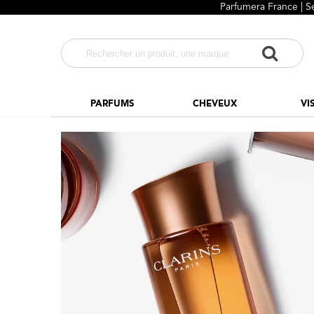
Parfumera France | S
PARFUMS
CHEVEUX
VI