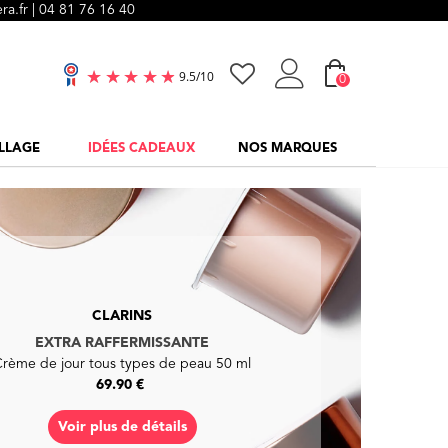
ra.fr |
04 81 76 16 40
0
9.5
/
10
LLAGE
IDÉES CADEAUX
NOS MARQUES
CLINIQUE
TAKE THE DAY OFF
Baume nettoyant 125 ml
29.90 €
Voir plus de détails