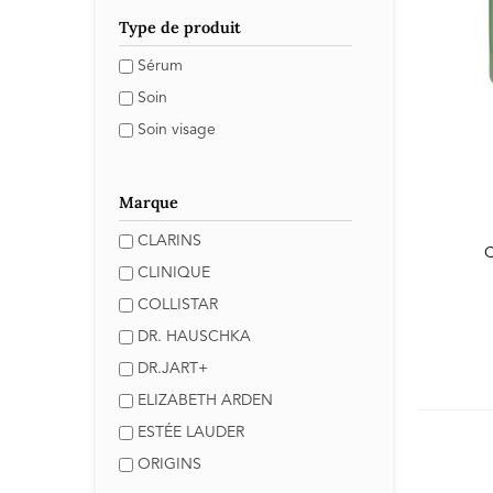
Type de produit
Sérum
Soin
Soin visage
Marque
CLARINS
C
CLINIQUE
COLLISTAR
DR. HAUSCHKA
DR.JART+
ELIZABETH ARDEN
ESTÉE LAUDER
ORIGINS