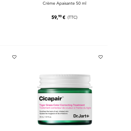
Crème Apaisante 50 ml
90
59,
€
(TTC)