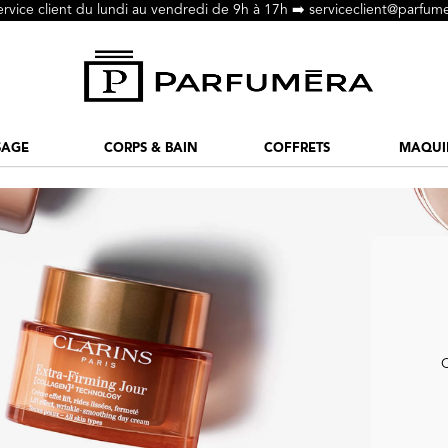
ervice client du lundi au vendredi de 9h à 17h ➡️
serviceclient@parfume
SAGE
CORPS & BAIN
COFFRETS
MAQUI