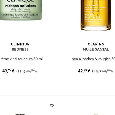
CLINIQUE
CLARINS
REDNESS
HUILE SANTAL
rème Anti-rougeurs 50 ml
peaux sèches & rougies 3
90
90
00
00
49,
€
42,
€
(TTC)
79,
€
(TTC)
63,
€