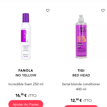
FANOLA
TIGI
NO YELLOW
BED HEAD
Incredible foam 250 ml
Serial blonde conditioner
400 ml
90
16,
€
(TTC)
90
12,
€
(TTC)
Ajouter Au Panier