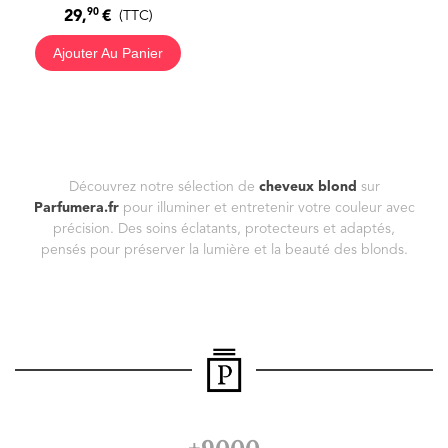
90
29,
€
(TTC)
Ajouter Au Panier
Découvrez notre sélection de
cheveux blond
sur
Parfumera.fr
pour illuminer et entretenir votre couleur avec
précision. Des soins éclatants, protecteurs et adaptés,
pensés pour préserver la lumière et la beauté des blonds.