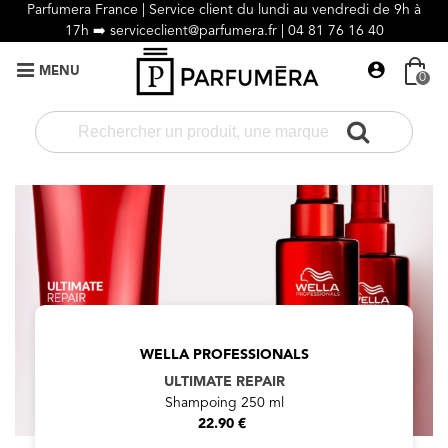
Parfumera France | Service client du lundi au vendredi de 9h à
17h ➡️
serviceclient@parfumera.fr |
04 81 76 16 40
MENU
0