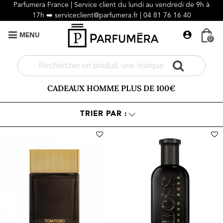
Parfumera France | Service client du lundi au vendredi de 9h à
17h ➡️
serviceclient@parfumera.fr |
04 81 76 16 40
MENU
0
CADEAUX HOMME PLUS DE 100€