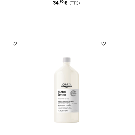
90
34,
€
(TTC)