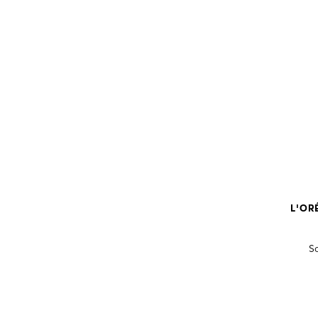
L'OR
S