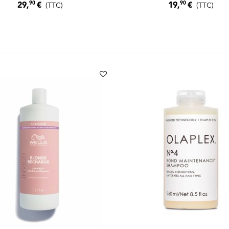
90
90
29,
€
19,
€
(TTC)
(TTC)