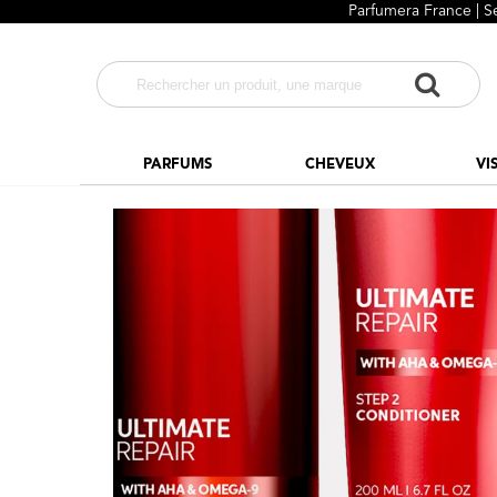
Parfumera France | S
PARFUMS
CHEVEUX
VI