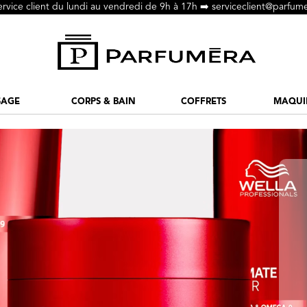
ervice client du lundi au vendredi de 9h à 17h ➡️
serviceclient@parfume
SAGE
CORPS & BAIN
COFFRETS
MAQUI