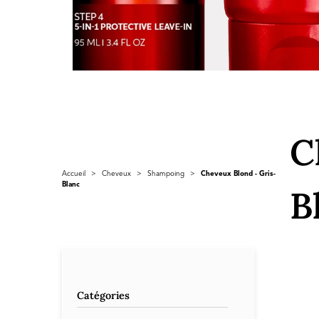
C
Accueil
>
Cheveux
>
Shampoing
>
Cheveux Blond - Gris-
Blanc
B
Catégories