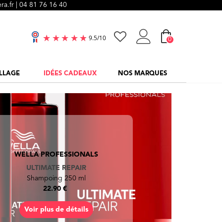
ra.fr |
04 81 76 16 40
0
9.5
/
10
LLAGE
IDÉES CADEAUX
NOS MARQUES
L'ORÉAL PROFESSIONNEL PARIS
KERATIN ALPHA SLEEK
Soin transformatif lissant - 200ml
29.90 €
Voir plus de détails