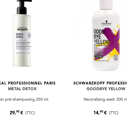
ÉAL PROFESSIONNEL PARIS
SCHWARZKOPF PROFESS
METAL DETOX
GOODBYE YELLOW
oin pré-shampooing 250 ml
Neutralizing wash 300 m
90
90
29,
€
14,
€
(TTC)
(TTC)