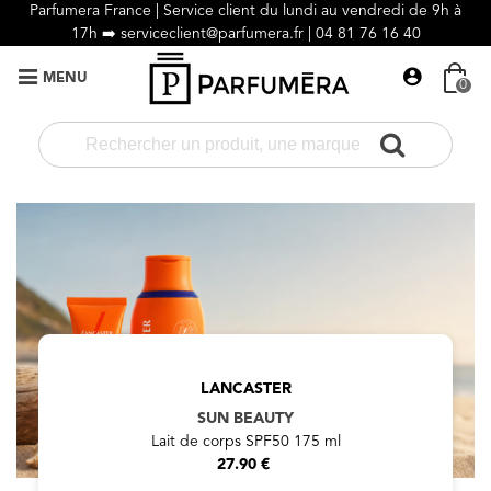
Parfumera France | Service client du lundi au vendredi de 9h à
17h ➡️
serviceclient@parfumera.fr |
04 81 76 16 40
MENU
0
LANCASTER
SUN BEAUTY
Lait de corps SPF50 175 ml
27.90 €