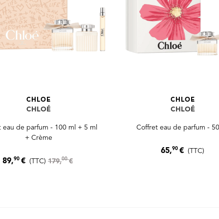
CHLOE
CHLOE
CHLOÉ
CHLOÉ
t eau de parfum - 100 ml + 5 ml
Coffret eau de parfum - 5
+ Crème
90
65,
€
(TTC)
90
00
89,
€
(TTC)
179,
€