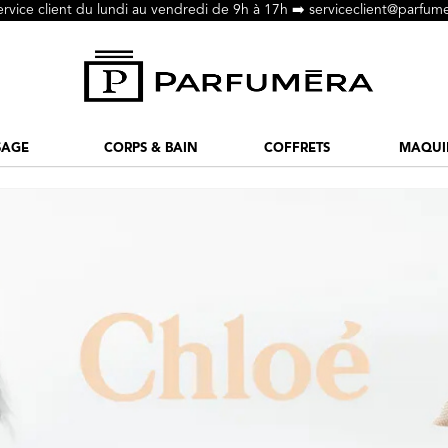
ervice client du lundi au vendredi de 9h à 17h ➡️
serviceclient@parfume
SAGE
CORPS & BAIN
COFFRETS
MAQUI