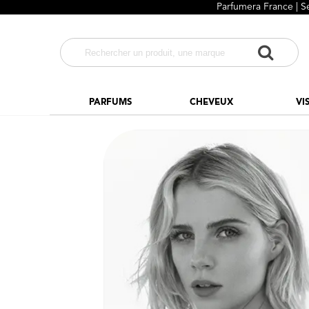
Parfumera France | S
PARFUMS
CHEVEUX
VI