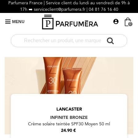
Parfumera France | Service client du lundi au vendredi de 9h à
17h ➡️
serviceclient@parfumera.fr |
04 81 76 16 40
MENU
0
LANCASTER
INFINITE BRONZE
Crème solaire teintée SPF30 Moyen 50 ml
24.90 €