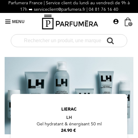
Parfumera France | Service client du lundi au vendredi de 9h à
17h ➡️
serviceclient@parfumera.fr |
04 81 76 16 40
MENU
0
LIERAC
LH
Gel hydratant & énergisant 50 ml
24.90 €