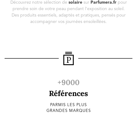
Découvrez notre sélection de
solaire
sur
Parfumera.fr
pour
prendre soin de votre peau pendant l’exposition au soleil.
Des produits essentiels, adaptés et pratiques, pensés pour
accompagner vos journées ensoleillées.
+9000
Références
PARMIS LES PLUS
GRANDES MARQUES