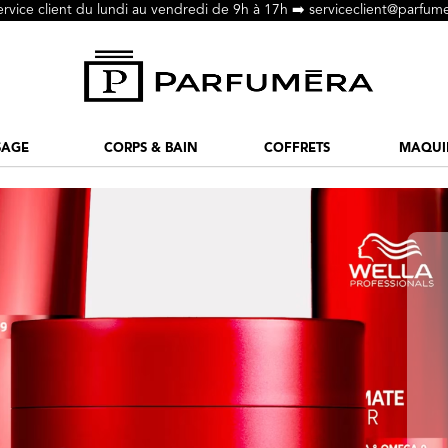
ervice client du lundi au vendredi de 9h à 17h ➡️
serviceclient@parfume
SAGE
CORPS & BAIN
COFFRETS
MAQUI