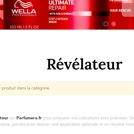
Révélateur
 produit dans la catégorie.
teur
sur
Parfumera.fr
pour préparer vos colorations avec précision. De
mants, pensés pour assurer une application optimale et un résultat ho