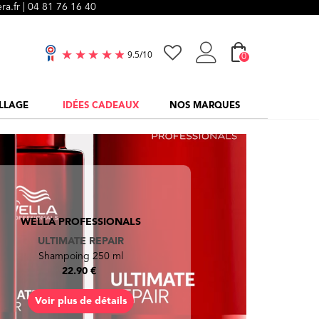
ra.fr |
04 81 76 16 40
0
9.5
/
10
LLAGE
IDÉES CADEAUX
NOS MARQUES