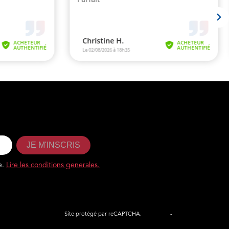
JE M'INSCRIS
e.
Lire les conditions generales.
Site protégé par reCAPTCHA.
Vie privée
-
Termes