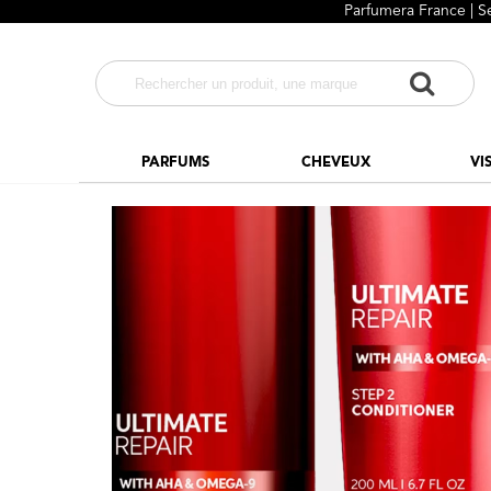
Parfumera France | S
PARFUMS
CHEVEUX
VI