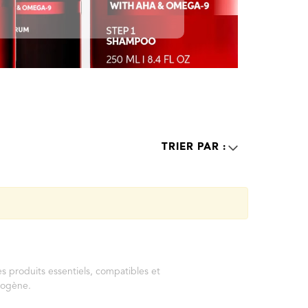
s produits essentiels, compatibles et
mogène.