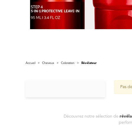
Accueil
>
Cheveux
>
Coloration
>
Révélateur
Pas de
Découvrez notre sélection de
révéla
perfor