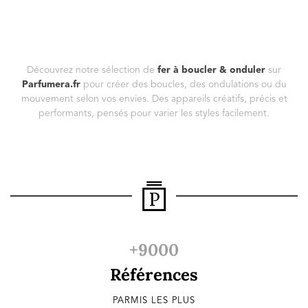
Découvrez notre sélection de
fer à boucler & onduler
sur
Parfumera.fr
pour créer des boucles, des ondulations ou du
mouvement selon vos envies. Des appareils créatifs, précis et
performants, pensés pour varier les styles facilement.
+9000
Références
PARMIS LES PLUS