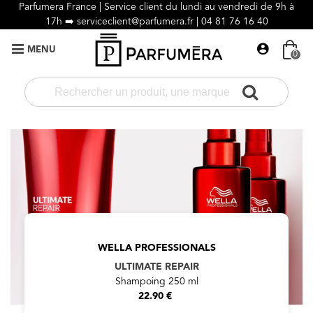
Parfumera France | Service client du lundi au vendredi de 9h à
17h ➡️
serviceclient@parfumera.fr |
04 81 76 16 40
MENU
0