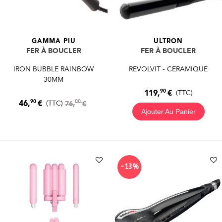
GAMMA PIU
ULTRON
FER À BOUCLER
FER À BOUCLER
IRON BUBBLE RAINBOW
REVOLVIT - CERAMIQUE
30MM
90
119,
€
(TTC)
90
00
46,
€
(TTC)
76,
€
Ajouter Au Panier
-13%