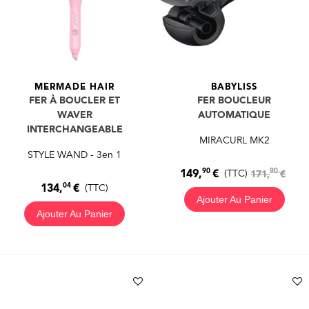
MERMADE HAIR
BABYLISS
FER À BOUCLER ET
FER BOUCLEUR
WAVER
AUTOMATIQUE
INTERCHANGEABLE
MIRACURL MK2
STYLE WAND - 3en 1
90
90
149,
€
(TTC)
171,
€
04
134,
€
(TTC)
Ajouter Au Panier
Ajouter Au Panier