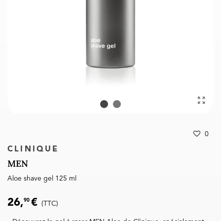
0
CLINIQUE
MEN
Aloe shave gel 125 ml
26,
€
90
(TTC)