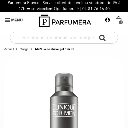
Parfumera France | Service client du lundi au vendredi de 9h à
17h ➡️
serviceclient@parfumera.fr |
04 81 76 16 40
MENU
0
Accueil
>
Visage
>
MEN - aloe shave gel 125 ml