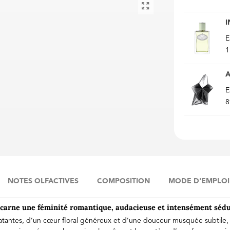
I
E
1
E
8
NOTES OLFACTIVES
COMPOSITION
MODE D'EMPLOI
rne une féminité romantique, audacieuse et intensément sédu
clatantes, d’un cœur floral généreux et d’une douceur musquée subtile, 