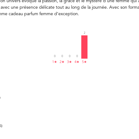
n univers évoque la passion, la grâce et le mystère d’une femme qui ai
peau avec une présence délicate tout au long de la journée. Avec so
omme cadeau parfum femme d’exception.
2
0
0
0
0
1★
2★
3★
4★
5★
)
5)