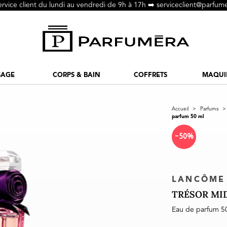
ervice client du lundi au vendredi de 9h à 17h ➡️
serviceclient@parfume
SAGE
CORPS & BAIN
COFFRETS
MAQUI
Accueil
>
Parfums
>
parfum 50 ml
-50%
LANCÔME
TRÉSOR MI
Eau de parfum 5