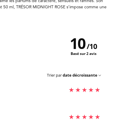
me les parfums de caractère, sensuels et raffinés. Son
n format 50 ml, TRÉSOR MIDNIGHT ROSE s’impose comme une
10
/
10
Basé sur 2 avis
Trier par
date décroissante