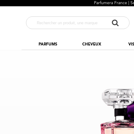
Parfumera France | S
PARFUMS
CHEVEUX
VI