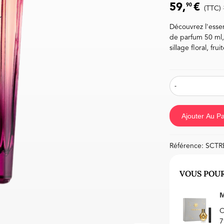
59,
€
90
(TTC)
Découvrez l'esse
de parfum 50 ml,
sillage floral, fr
-
Ajouter Au Pa
Référence:
SCTR
VOUS POUR
M
C
7