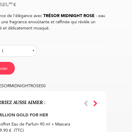
00
121,
€
nce de l'élégance avec
TRÉSOR MIDNIGHT ROSE
- eau
 une fragrance envoûtante et raffinée qui révèle un
uité et délicatement musqué.
+
nier
ESORMIDNIGHTROSE50
RIEZ AUSSI AIMER :
ILLION GOLD FOR HER
LA 
offret Eau de Parfum 90 ml + Mascara
Eau
9,90 €
(TTC)
59,