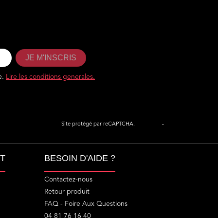
JE M'INSCRIS
e.
Lire les conditions generales.
Site protégé par reCAPTCHA.
Vie privée
-
Termes
T
BESOIN D'AIDE ?
Contactez-nous
Retour produit
FAQ - Foire Aux Questions
04 81 76 16 40