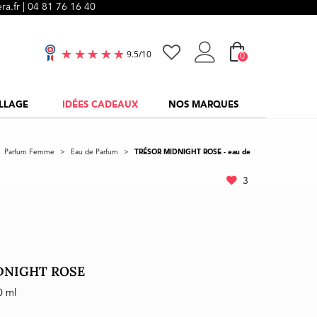
ra.fr |
04 81 76 16 40
0
9.5
/
10
LLAGE
IDÉES CADEAUX
NOS MARQUES
Parfum Femme
>
Eau de Parfum
>
TRÉSOR MIDNIGHT ROSE - eau de
3
DNIGHT ROSE
0 ml