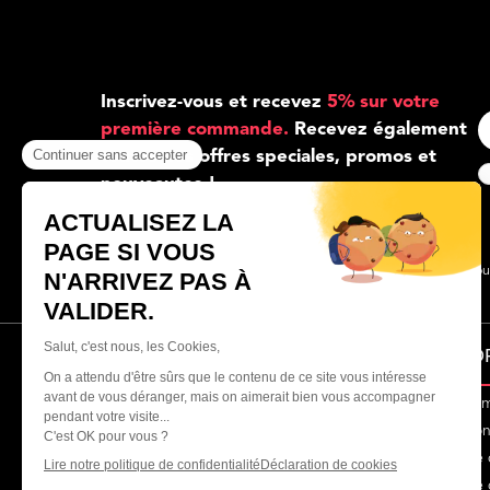
Inscrivez-vous et recevez
5% sur votre
première commande.
Recevez également
toutes nos offres speciales, promos et
nouveautes !
Marchand approuvé
À PRO
Qui somm
Conditio
Politique
Politique