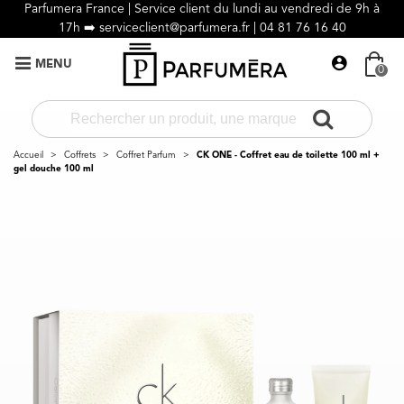
Parfumera France | Service client du lundi au vendredi de 9h à
17h ➡️
serviceclient@parfumera.fr |
04 81 76 16 40
MENU
0
Accueil
>
Coffrets
>
Coffret Parfum
>
CK ONE - Coffret eau de toilette 100 ml +
gel douche 100 ml