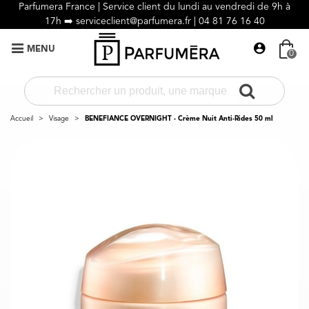
Parfumera France | Service client du lundi au vendredi de 9h à
17h ➡️
serviceclient@parfumera.fr |
04 81 76 16 40
MENU
0
Accueil
>
Visage
>
BENEFIANCE OVERNIGHT - Crème Nuit Anti-Rides 50 ml