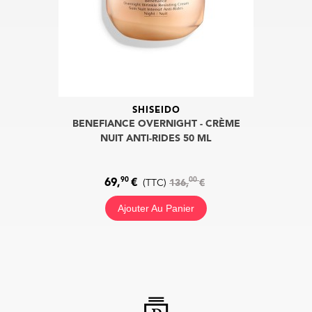
SHISEIDO
BENEFIANCE OVERNIGHT - CRÈME
NUIT ANTI-RIDES 50 ML
90
00
69,
€
(TTC)
136,
€
Ajouter Au Panier