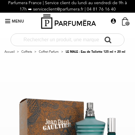
Parfumera France | Service client du lundi au vendredi de 9h à
17h ➡️
serviceclient@parfumera.fr |
04 81 76 16 40
MENU
0
Accueil
>
Coffrets
>
Coffret Parfum
>
LE MALE - Eau de Toilette 125 ml + 20 ml