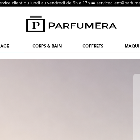
ervice client du lundi au vendredi de 9h à 17h ➡️
serviceclient@parfume
SAGE
CORPS & BAIN
COFFRETS
MAQUI