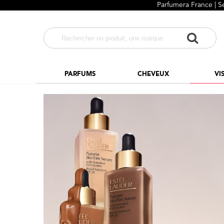
Parfumera France | S
PARFUMS
CHEVEUX
VI