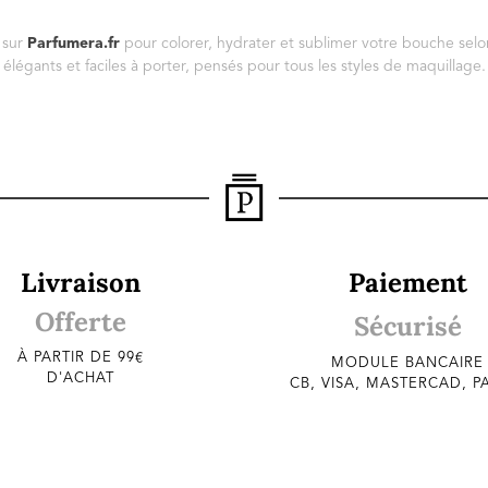
sur
Parfumera.fr
pour colorer, hydrater et sublimer votre bouche selon
élégants et faciles à porter, pensés pour tous les styles de maquillage.
Livraison
Paiement
Offerte
Sécurisé
À PARTIR DE 99€
MODULE BANCAIRE
D'ACHAT
CB, VISA, MASTERCAD, P