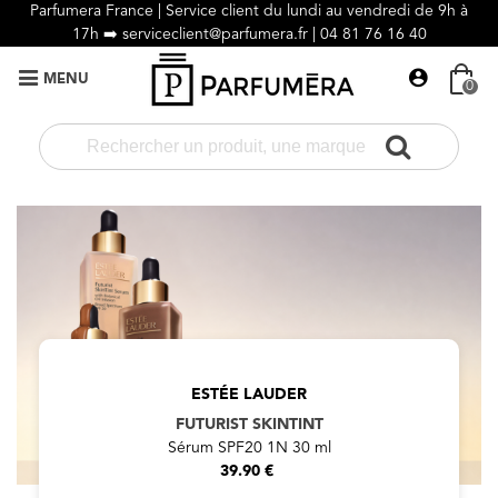
Parfumera France | Service client du lundi au vendredi de 9h à
17h ➡️
serviceclient@parfumera.fr |
04 81 76 16 40
MENU
0
ESTÉE LAUDER
FUTURIST SKINTINT
Sérum SPF20 1N 30 ml
39.90 €