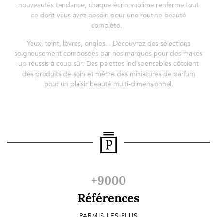
nouveautés tendance, chaque écrin sublime renferme tout
ce dont vous avez besoin pour une routine beauté
complète.
Yeux, teint, lèvres, ongles... Découvrez des sélections
soigneusement composées par nos marques pour des makes
up réussis à coup sûr. Des palettes indispensables côtoient
des produits de soin et même des miniatures de parfum
pour un plaisir beauté multi-dimensionnel.
+9000
Références
PARMIS LES PLUS