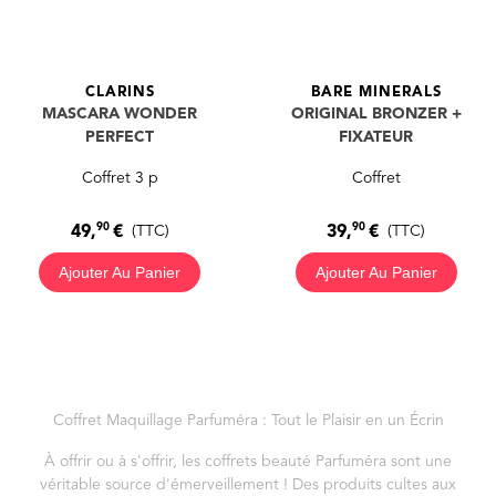
CLARINS
BARE MINERALS
MASCARA WONDER
ORIGINAL BRONZER +
PERFECT
FIXATEUR
Coffret 3 p
Coffret
90
90
49,
€
39,
€
(TTC)
(TTC)
Ajouter Au Panier
Ajouter Au Panier
Coffret Maquillage Parfuméra : Tout le Plaisir en un Écrin
À offrir ou à s'offrir, les coffrets beauté Parfuméra sont une
véritable source d'émerveillement ! Des produits cultes aux