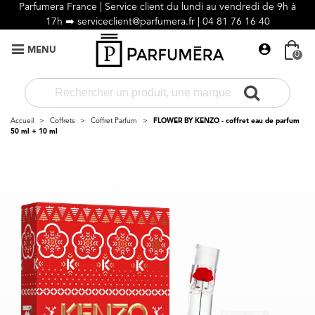
Parfumera France | Service client du lundi au vendredi de 9h à
17h ➡️
serviceclient@parfumera.fr |
04 81 76 16 40
MENU
0
Accueil
>
Coffrets
>
Coffret Parfum
>
FLOWER BY KENZO - coffret eau de parfum
50 ml + 10 ml