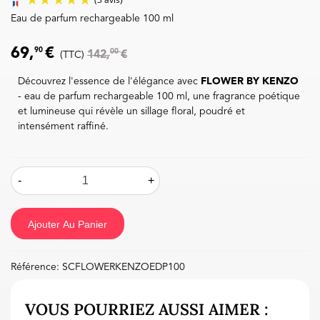
Eau de parfum rechargeable 100 ml
69,
€
90
00
142,
€
(TTC)
Découvrez l'essence de l'élégance avec
FLOWER BY KENZO
- eau de parfum rechargeable 100 ml, une fragrance poétique
(3 avis)
et lumineuse qui révèle un sillage floral, poudré et
intensément raffiné.
-
+
Ajouter Au Panier
Référence:
SCFLOWERKENZOEDP100
VOUS POURRIEZ AUSSI AIMER :