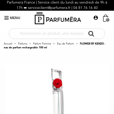
Parfumera France | Service client du lundi au vendredi de 9h à
17h ➡️
serviceclient@parfumera.fr |
04 81 76 16 40
MENU
0
Accueil
>
Parfums
>
Parfum Femme
>
Eau de Parfum
>
FLOWER BY KENZO -
eau de parfum rechargeable 100 ml