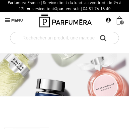
Parfumera France | Service client du lundi au vendredi de 9h à
17h ➡️
serviceclient@parfumera.fr |
04 81 76 16 40
MENU
0