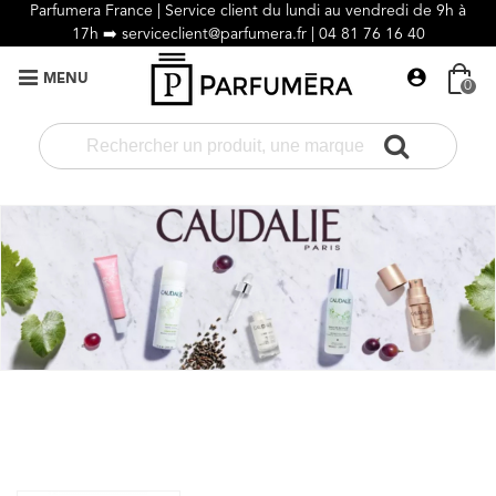
Parfumera France | Service client du lundi au vendredi de 9h à
17h ➡️
serviceclient@parfumera.fr |
04 81 76 16 40
MENU
0