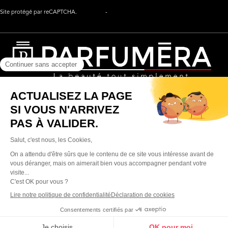
Site protégé par reCAPTCHA.
Vie privée
-
Termes
Siège Social
:
320 rue Saint Honoré, 75001, Paris
À PROPOS
LA BEAUTE SIMPLEMENT