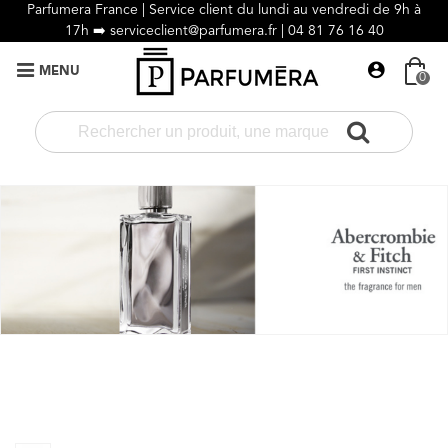
Parfumera France | Service client du lundi au vendredi de 9h à
17h ➡️
serviceclient@parfumera.fr |
04 81 76 16 40
MENU
0