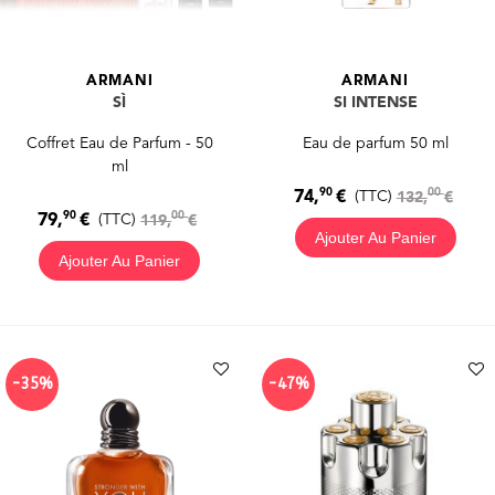
ARMANI
ARMANI
SÌ
SI INTENSE
Coffret Eau de Parfum - 50
Eau de parfum 50 ml
ml
90
00
74,
€
(TTC)
132,
€
90
00
79,
€
(TTC)
119,
€
Ajouter Au Panier
Ajouter Au Panier
-35%
-47%