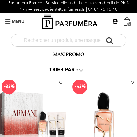
Parfumera France | Service client du lundi au vendredi de 9h à
17h ➡️
serviceclient@parfumera.fr |
04 81 76 16 40
MENU
0
MAXIPROMO
-33%
-43%