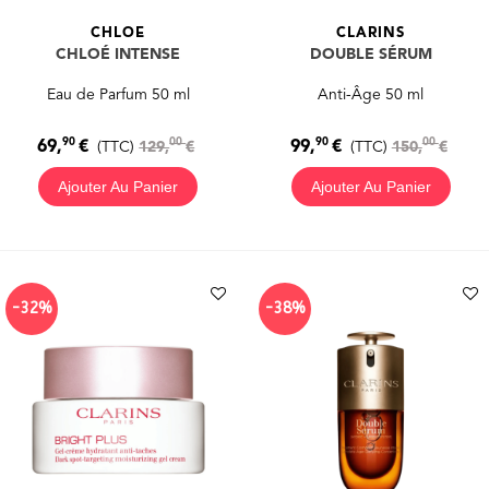
CHLOE
CLARINS
CHLOÉ INTENSE
DOUBLE SÉRUM
Eau de Parfum 50 ml
Anti-Âge 50 ml
90
90
00
00
69,
€
99,
€
(TTC)
129,
€
(TTC)
150,
€
Ajouter Au Panier
Ajouter Au Panier
-32%
-38%