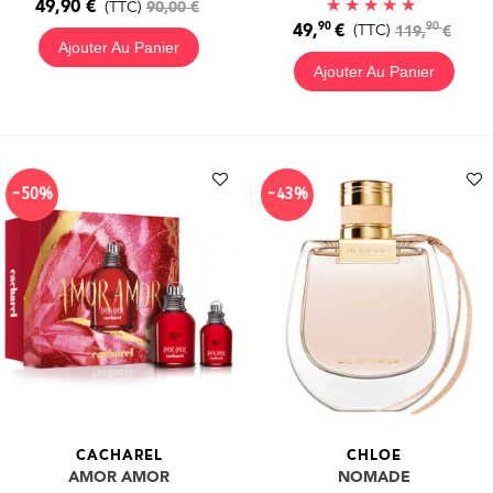
49,90 €
(TTC)
90,00 €
90
90
49,
€
(TTC)
119,
€
Ajouter Au Panier
Ajouter Au Panier
-50%
-43%
CACHAREL
CHLOE
AMOR AMOR
NOMADE