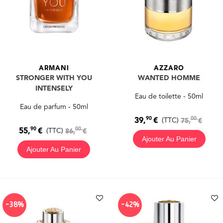
ARMANI
AZZARO
STRONGER WITH YOU
WANTED HOMME
INTENSELY
Eau de toilette - 50ml
Eau de parfum - 50ml
90
00
39,
€
(TTC)
75,
€
90
00
55,
€
(TTC)
86,
€
Ajouter Au Panier
Ajouter Au Panier
-38%
-42%