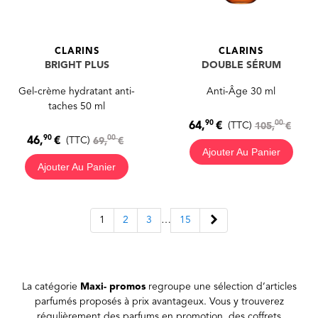
CLARINS
CLARINS
BRIGHT PLUS
DOUBLE SÉRUM
Gel-crème hydratant anti-
Anti-Âge 30 ml
taches 50 ml
90
00
64,
€
(TTC)
105,
€
90
00
46,
€
(TTC)
69,
€
Ajouter Au Panier
Ajouter Au Panier
Suivant
1
2
3
…
15
La catégorie
Maxi- promos
regroupe une sélection d’articles
parfumés proposés à prix avantageux. Vous y trouverez
régulièrement des parfums en promotion, des coffrets