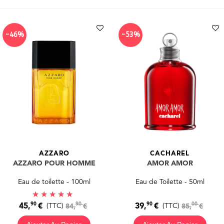
-46%
-53%
AZZARO
CACHAREL
AZZARO POUR HOMME
AMOR AMOR
Eau de toilette - 100ml
Eau de Toilette - 50ml
90
90
90
00
45,
€
39,
€
(TTC)
84,
€
(TTC)
85,
€