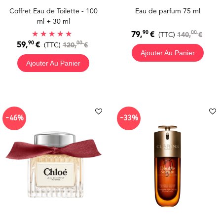
Coffret Eau de Toilette - 100
Eau de parfum 75 ml
ml + 30 ml
90
00
79,
€
(TTC)
140,
€
90
00
59,
€
(TTC)
120,
€
Ajouter Au Panier
Ajouter Au Panier
-46%
-33%