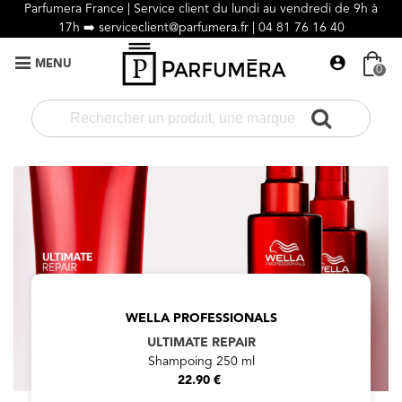
Parfumera France | Service client du lundi au vendredi de 9h à
17h ➡️
serviceclient@parfumera.fr |
04 81 76 16 40
MENU
0
WELLA PROFESSIONALS
ULTIMATE REPAIR
Shampoing 250 ml
22.90 €