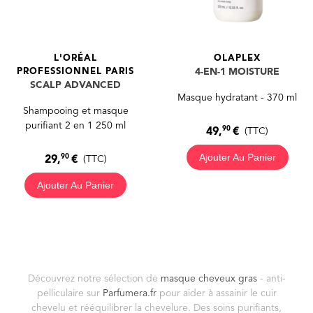
L'ORÉAL
OLAPLEX
PROFESSIONNEL PARIS
4-EN-1 MOISTURE
SCALP ADVANCED
Masque hydratant - 370 ml
Shampooing et masque
purifiant 2 en 1 250 ml
90
49,
€
(TTC)
Ajouter Au Panier
90
29,
€
(TTC)
Ajouter Au Panier
Découvrez notre sélection de
masque cheveux gras
- anti-
pelliculaire sur
Parfumera.fr
pour aider à assainir le cuir
chevelu et rééquilibrer la chevelure. Des soins purifiants,