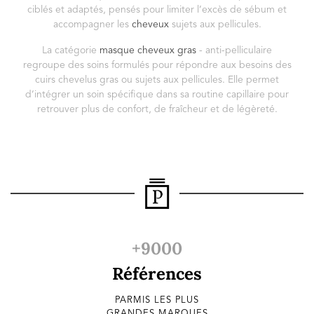
ciblés et adaptés, pensés pour limiter l’excès de sébum et
accompagner les
cheveux
sujets aux pellicules.
La catégorie
masque cheveux gras
- anti-pelliculaire
regroupe des soins formulés pour répondre aux besoins des
cuirs chevelus gras ou sujets aux pellicules. Elle permet
d’intégrer un soin spécifique dans sa routine capillaire pour
retrouver plus de confort, de fraîcheur et de légèreté.
+9000
Références
PARMIS LES PLUS
GRANDES MARQUES